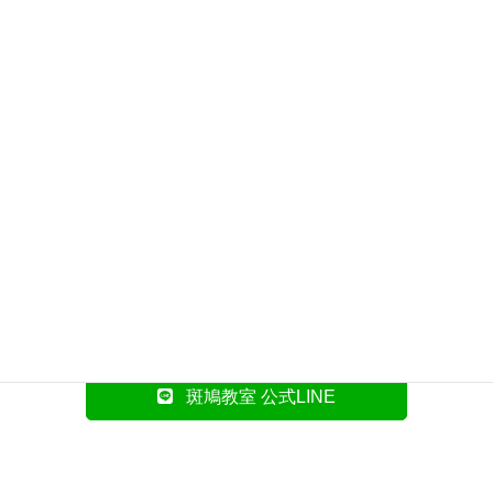
斑鳩教室 公式サイトへ
お問い合わせや体験レッスンのお申し込みは、LINEに
て承っております。
下のボタンよりお気軽にお問合せください！
斑鳩教室 公式LINE